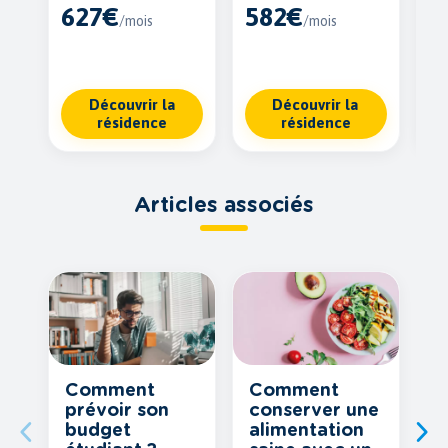
627€
582€
6
/mois
/mois
Découvrir la
Découvrir la
résidence
résidence
Articles associés
Comment
Comment
prévoir son
conserver une
budget
alimentation