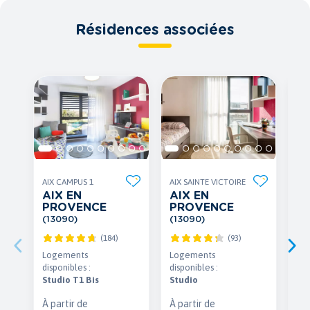
Résidences associées
AIX CAMPUS 1
AIX SAINTE VICTOIRE
AIX
AIX EN
AIX EN
AI
PROVENCE
PROVENCE
P
(13090)
(13090)
(1
(184)
(93)
Logements
Logements
Lo
disponibles :
disponibles :
dis
Studio T1 Bis
Studio
Stu
À partir de
À partir de
À p