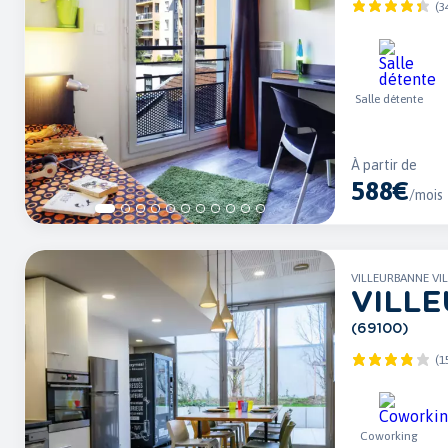
(3
Salle détente
À partir de
588€
/mois
VILLEURBANNE VI
VILL
(69100)
(1
Coworking