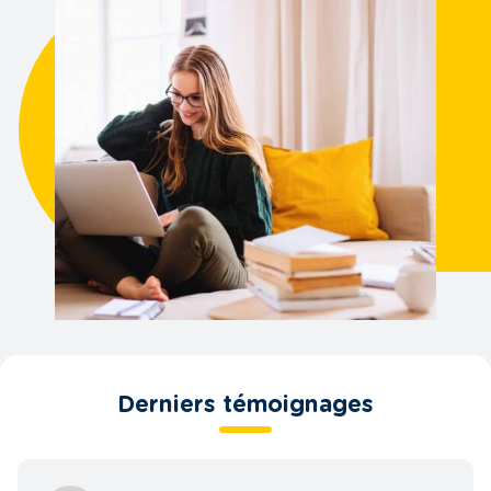
connaissez l’école ou le campus où vous allez étudier,
vérifiez que la résidence se trouve à proximité du lieu d’étude
et qu’elle est bien desservie par le tramway, le bus ou le
métro. Vous verrez que nos résidences cochent
généralement toutes les cases!
Logement Appart’Etud : des synergies étudiantes
dans un cadre convivial
Vivre dans une résidence étudiante Nemea, c’est bien plus
qu’avoir un toit sur la tête. C’est aussi l’opportunité pour les
étudiants de côtoyer leurs pairs, de créer des synergies et de
partager des expériences enrichissantes :
Des espaces de coworking pour des sessions studieuses
Des salles de détentes communes pour plus de convivialité
Des salles de sport pour se défouler
Des cuisines partagées pour apprendre des autres et se
Derniers témoignages
régaler ensemble
Tous ces espaces vous donnent l’occasion de vous divertir et
de travailler ensemble. L’ambiance de nos résidences