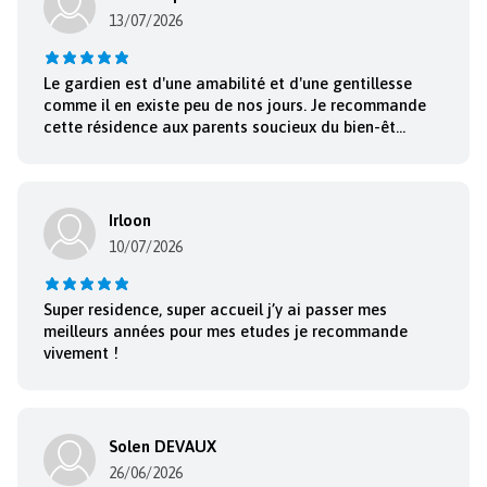
dès aujourd’hui nos résidences étudiantes situées en France
13/07/2026
et trouvez le logement idéal pour vos années d’étude. Que ce
soit à l’occasion d’une année universitaire, ou pour un séjour
Le gardien est d'une amabilité et d'une gentillesse
plus court, dans le cadre d’un stage, optez pour la résidence
comme il en existe peu de nos jours. Je recommande
qui vous ressemble. Avec Nemea Appart’Etud, votre parcours
cette résidence aux parents soucieux du bien-êt...
universitaire commence dans les meilleures conditions.
Faites une recherche par ville, Paris, Caen, Lyon ou ailleurs,
sur notre site internet, choisissez l’appartement qui vous
convient et regardez les disponibilités. Vous verrez qu’il
Irloon
existe dans certaines villes plusieurs résidences Appart’Etud,
10/07/2026
choisissez celle qui vous paraît être la mieux située!
Super residence, super accueil j’y ai passer mes
meilleurs années pour mes etudes je recommande
vivement !
Solen DEVAUX
26/06/2026