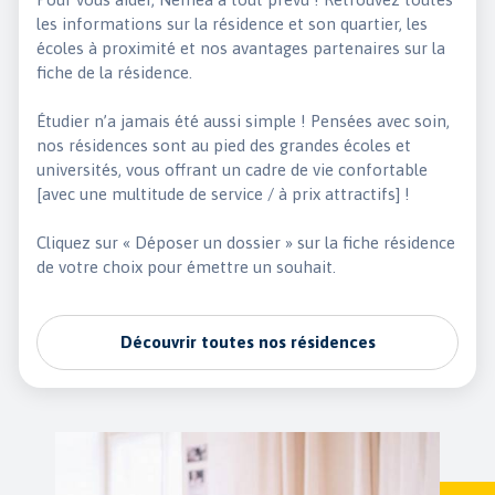
Un kit vaisselle à disposition
les informations sur la résidence et son quartier, les
écoles à proximité et nos avantages partenaires sur la
Un kit de couchage au besoin
fiche de la résidence.
Une laverie commune
Une salle de détente
Étudier n’a jamais été aussi simple ! Pensées avec soin,
nos résidences sont au pied des grandes écoles et
Un local à vélo
universités, vous offrant un cadre de vie confortable
Une salle de sport
[avec une multitude de service / à prix attractifs] !
Un baby-foot pour les amateurs de jeu et de fous rires
Des appartements situés au cœur des villes
Cliquez sur « Déposer un dossier » sur la fiche résidence
universitaires
de votre choix pour émettre un souhait.
Nos résidences étudiantes bénéficient d’un emplacement
privilégié au cœur des villes universitaires les plus
Découvrir toutes nos résidences
dynamiques de France, Paris bien sûr, mais aussi toutes les
grandes métropoles du territoire. Imaginez-vous vivre à
quelques pas des campus universitaires, des bibliothèques,
des gares SNCF, des transports en commun, des lieux de vie
étudiante, des cafés, bars et cinémas. Avec Nemea
Appart’Etud, vous êtes au centre de l’action et vous profitez
ainsi pleinement de votre vie étudiante. Une fois que vous