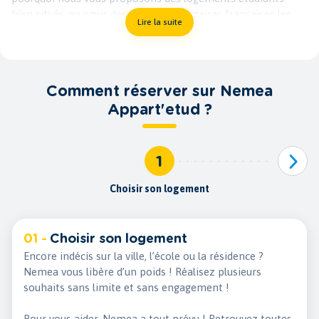
bien situés, au cœur des villes universitaires françaises les
Lire la suite
plus prisées par les étudiants. Que vous envisagiez de
poursuivre vos études à Montpellier, Aix-en-Provence,
Rennes, Lille, Toulouse, Paris, Dijon, Strasbourg, Lyon, Nantes
ou toute autre cité universitaire française, nous avons
Comment réserver sur Nemea
l’appartement parfait pour vous. Du studio au T2, découvrez
le logement idéal pour vos années d’étude.
Appart'etud ?
Des logements équipés pour un confort optimal
Nos appartements étudiants sont soigneusement conçus
1
pour répondre à chacun de vos besoins. Chaque logement
est entièrement équipé, offrant tout le confort moderne
Choisir son logement
dont vous avez besoin pour vous sentir comme chez vous.
Que vous optiez pour un studio cosy ou un appartement T2
spacieux, vous trouverez chez Nemea Appart’Etud un espace
01 -
Choisir son logement
de vie fonctionnel et agréable. Voici quelques-uns des
Encore indécis sur la ville, l’école ou la résidence ?
services et équipements généralement disponibles dans nos
Nemea vous libère d’un poids ! Réalisez plusieurs
résidences étudiantes :
souhaits sans limite et sans engagement !
Une cuisine individuelle totalement équipée ou une cuisine
partagée
Pour vous aider, Nemea a tout prévu ! Retrouvez toutes