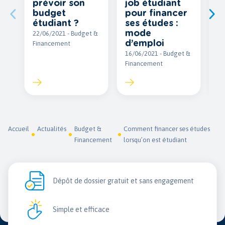
prévoir son
job étudiant
P
budget
pour financer
o
étudiant ?
ses études :
r
mode
c
22/06/2021 - Budget &
d’emploi
o
Financement
16/06/2021 - Budget &
02
Financement
Fi
Accueil
Actualités
Budget &
Comment financer ses études
Financement
lorsqu’on est étudiant
Dépôt de dossier gratuit et sans engagement
Simple et efficace