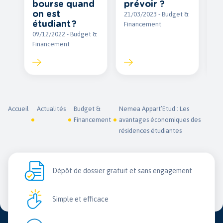
bourse quand
prévoir ?
é
on est
21/03/2023 - Budget &
22
étudiant ?
Financement
Fi
09/12/2022 - Budget &
Financement
Accueil
Actualités
Budget &
Nemea Appart’Etud : Les
Financement
avantages économiques des
résidences étudiantes
Dépôt de dossier gratuit et sans engagement
Simple et efficace