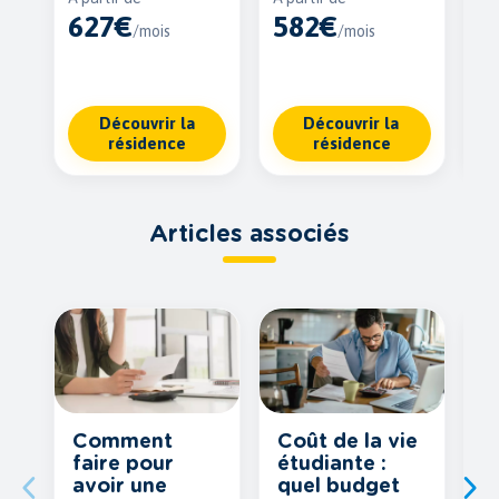
627€
582€
6
/mois
/mois
Découvrir la
Découvrir la
résidence
résidence
Articles associés
Comment
Coût de la vie
C
faire pour
étudiante :
p
avoir une
quel budget
b