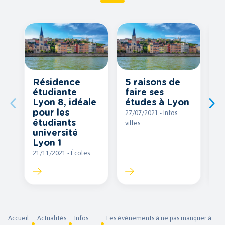
Résidence
5 raisons de
L
étudiante
faire ses
p
Lyon 8, idéale
études à Lyon
é
pour les
L
27/07/2021 - Infos
étudiants
villes
10
université
vil
Lyon 1
21/11/2021 - Écoles
Accueil
Actualités
Infos
Les événements à ne pas manquer à