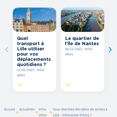
Quel
Le quartier de
L
transport à
l’île de Nantes
e
Lille utiliser
A
06/12/2022 - Infos
pour vos
villes
16
déplacements
vil
quotidiens ?
11/01/2023 - Infos
villes
Accueil
Actualités
Infos
Vous cherchez des idées de sorties à
villes
Lille - Villeneuve-d’Ascq ?