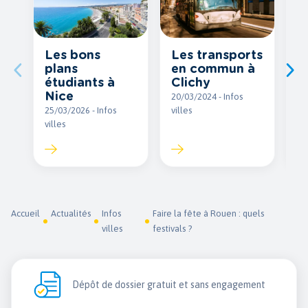
Les bons
Les transports
L
plans
en commun à
l
étudiants à
Clichy
M
Nice
20/03/2024 - Infos
27
25/03/2026 - Infos
villes
vil
villes
Accueil
Actualités
Infos
Faire la fête à Rouen : quels
villes
festivals ?
Dépôt de dossier gratuit et sans engagement