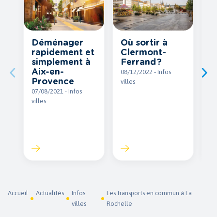
S
Déménager
Où sortir à
é
rapidement et
Clermont-
N
simplement à
Ferrand ?
d
Aix-en-
08/12/2022 - Infos
r
Provence
villes
N
07/08/2021 - Infos
A
villes
M
04
vil
Accueil
Actualités
Infos
Les transports en commun à La
villes
Rochelle