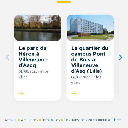
Le parc du
Le quartier du
L
Héron à
campus Pont
G
Villeneuve-
de Bois à
V
d’Ascq
Villeneuve
27
d’Asq (Lille)
01/08/2023 - Infos
vil
villes
06/12/2022 - Infos
villes
Accueil
Actualités
Infos villes
Les transports en commun à Illkirch