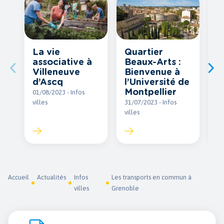
La vie
Quartier
L
associative à
Beaux-Arts :
à
Villeneuve
Bienvenue à
P
d’Ascq
l’Université de
01
Montpellier
01/08/2023 - Infos
vil
villes
31/07/2023 - Infos
villes
Accueil
Actualités
Infos
Les transports en commun à
villes
Grenoble