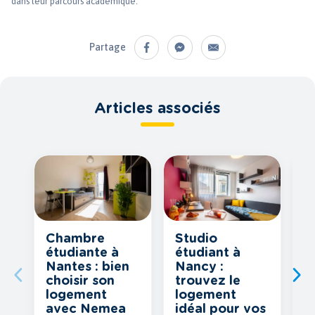
dans leur parcours académique.
Partage
Articles associés
Chambre
Studio
5
étudiante à
étudiant à
l
Nantes : bien
Nancy :
a
choisir son
trouvez le
M
logement
logement
t
avec Nemea
idéal pour vos
q